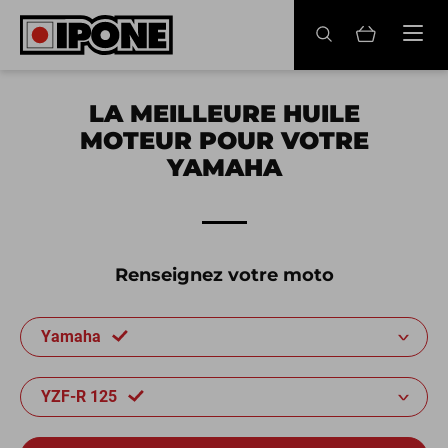
Ipone
HUILES MOTEUR
LA MEILLEURE HUILE
MOTEUR POUR VOTRE
ENTRETIEN
YAMAHA
MAINTENANCE
LIFESTYLE
Renseignez votre moto
LA MARQUE
Yamaha
Revendeurs
Compte
YZF-R 125
FR
EN
ES
IT
DE
BE