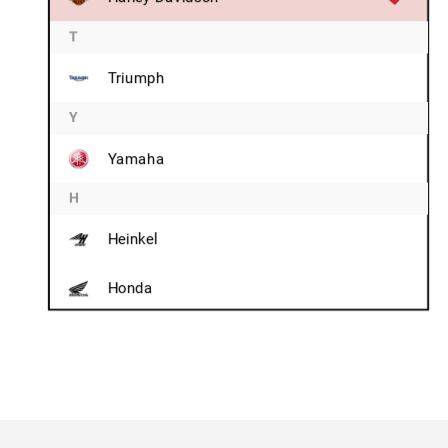
T
Triumph
Y
Yamaha
H
Heinkel
Honda
I
Indian
R