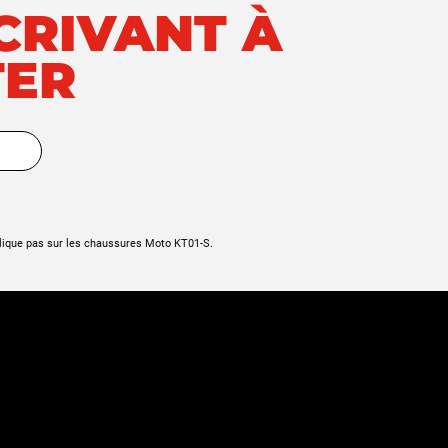
SCRIVANT À
Dyna Low Rider
TER
DYNA LOW RIDER S
DYNA STREET BOB
Dyna Street Bob
Dyna Street Glide
lique pas sur les chaussures Moto KT01-S.
Dyna Super Glide
Dyna Super Glide Custom
Dyna Switchback
DYNA WIDE GLIDE
Dyna Wide Glide