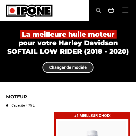
Ipone
HUILES MOTEUR
La meilleure huile moteur
pour votre Harley Davidson
ENTRETIEN
SOFTAIL LOW RIDER (2018 - 2020)
MAINTENANCE
Changer de modèle
LIFESTYLE
LA MARQUE
MOTEUR
Revendeurs
Capacité 4,75 L
#1 MEILLEUR CHOIX
Compte
FR
EN
ES
IT
DE
BE