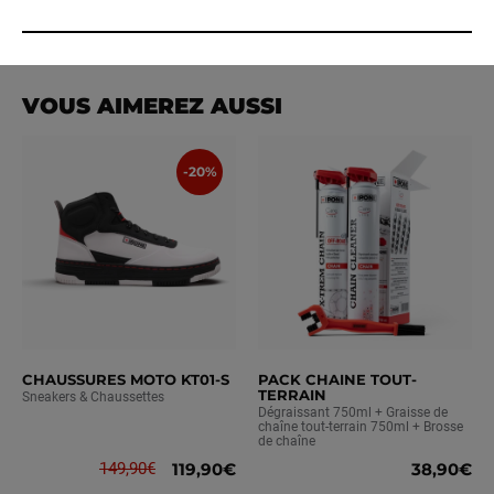
VOUS AIMEREZ AUSSI
-
20
%
CHAUSSURES MOTO KT01-S
PACK CHAINE TOUT-
TERRAIN
Sneakers & Chaussettes
Dégraissant 750ml + Graisse de
chaîne tout-terrain 750ml + Brosse
de chaîne
149,90€
119,90€
38,90€