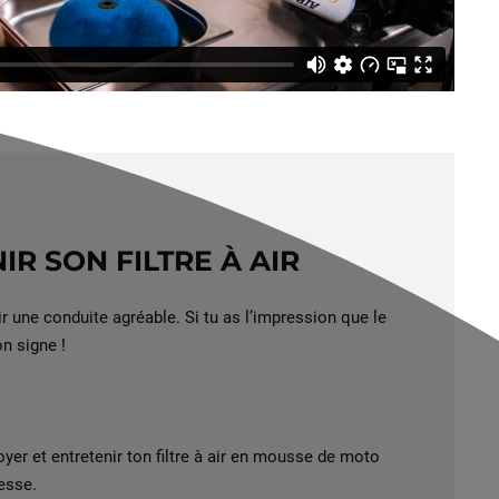
IR SON FILTRE À AIR
voir une conduite agréable. Si tu as l’impression que le
on signe !
oyer et entretenir ton filtre à air en mousse de moto
esse.