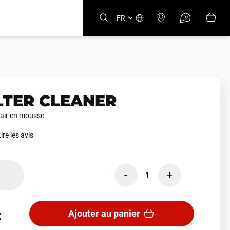
FR
ILTER CLEANER
à air en mousse
ire les avis
-
+
1
Ajouter au panier
€