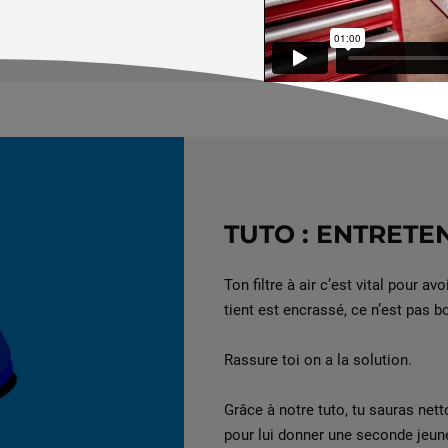
TUTO : ENTRETEN
Ton filtre à air c’est vital pour a
tient est encrassé, ce n’est pas b
Rassure toi on a la solution.
Grâce à notre tuto, tu sauras nett
pour lui donner une seconde jeun