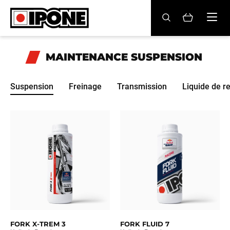
Ipone
HUILES MOTEUR
MAINTENANCE
SUSPENSION
ENTRETIEN
Suspension
Freinage
Transmission
Liquide de r
MAINTENANCE
LIFESTYLE
LA MARQUE
Revendeurs
Compte
FORK X-TREM 3
FORK FLUID 7
FR
EN
ES
IT
DE
BE