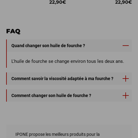
22,90€
22,90€
FAQ
Quand changer son huile de fourche ?
L'huile de fourche se change environ tous les deux ans.
Comment savoir la viscosité adaptée à ma fourche ?
Pour connaitre la viscosité, veuillez suivre les
Comment changer son huile de fourche ?
préconisations du constructeur inscrites dans votre
manuel d'entretien.
Il faut vérifier la viscosité avant de la changer et contrôler
qu'il n'y a pas de fuite aux joints spi.
IPONE propose les meilleurs produits pour la