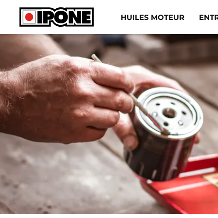
Ipone
HUILES MOTEUR
ENT
HUILES MOTEUR
ENTRETIEN
MAINTENANCE
LIFESTYLE
LA MARQUE
Revendeurs
Compte
FR
ES
EN
IT
DE
BE