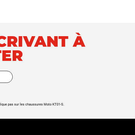
SCRIVANT À
TER
lique pas sur les chaussures Moto KT01-S.