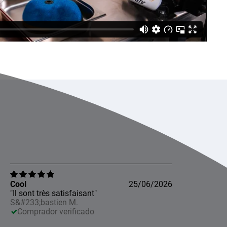
Cool
25/06/2026
"Il sont très satisfaisant"
S&#233;bastien M.
Comprador verificado