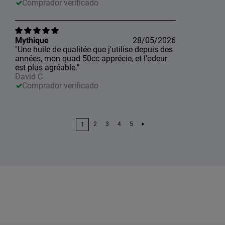
Comprador verificado
Mythique
28/05/2026
"Une huile de qualitée que j'utilise depuis des
années, mon quad 50cc apprécie, et l'odeur
est plus agréable."
David C.
Comprador verificado
2
3
4
5
1