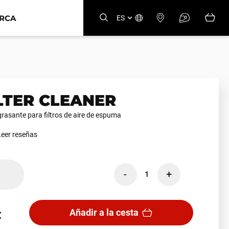
ARCA
ES
ILTER CLEANER
rasante para filtros de aire de espuma
Leer reseñas
-
+
1
Añadir a la cesta
€