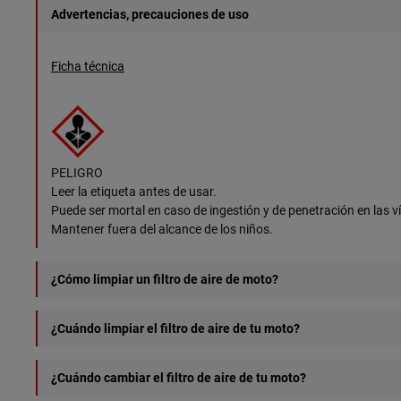
Advertencias, precauciones de uso
Ficha técnica
PELIGRO
Leer la etiqueta antes de usar.
Puede ser mortal en caso de ingestión y de penetración en las ví
Mantener fuera del alcance de los niños.
¿Cómo limpiar un filtro de aire de moto?
1) 
Ponte unos guantes y luego desmonta tu filtro de aire.
¿Cuándo limpiar el filtro de aire de tu moto?
2) Vierte el air filter cleaner en un cubo.
3) Sumerge el filtro sucio en el líquido.
Para un uso todoterreno, cross, enduro o supermoto, limpiar el
¿Cuándo cambiar el filtro de aire de tu moto?
4) Escurre el filtro sin retorcerlo y luego déjalo secar durante 2 