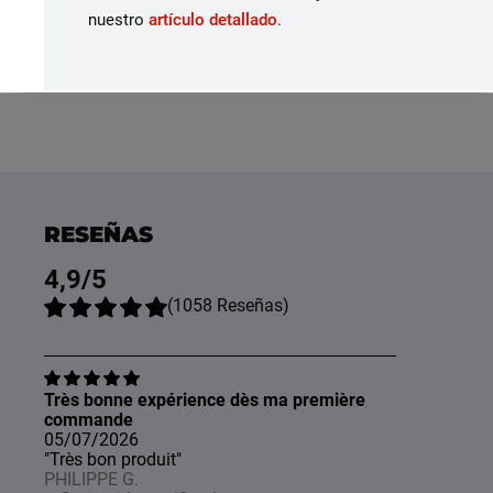
nuestro
artículo detallado
.
RESEÑAS
4,9
/5
(
1058
Reseñas
)
Très bonne expérience dès ma première
commande
05/07/2026
"Très bon produit"
PHILIPPE G.