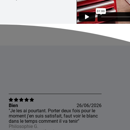
Bien
26/06/2026
"Je les ai pourtant. Porter deux fois pour le
moment j'en suis satisfait, faut voir le blanc
dans le temps comment il va tenir"
Philosophie G.