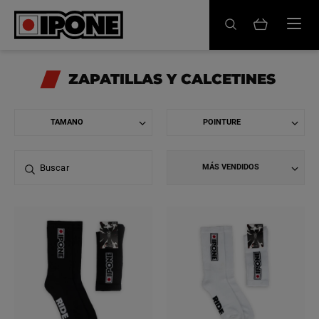
Ipone
ACEITES MOTOR
ZAPATILLAS Y CALCETINES
CONSERVACIÓN
MANTENIMIENTO
MÁS VENDIDOS
LIFESTYLE
LA MARCA
Revendedores
Mi cuenta
ES
EN
IT
DE
BE