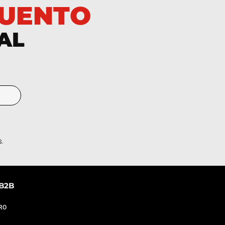
CUENTO
 AL
S.
B2B
PRO
n