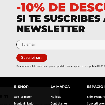
-10% DE DES
SI TE SUSCRIBES
NEWSLETTER
Suscribirse
Descuento válido solo en el primer pedido. No se aplica a la zapatilla KT01‑
E-SHOP
LA MARCA
ESPACIO 
Continúa sin consentimiento
CUIDAMOS DE TI
Aceites motor
Noticias
Sitio IPONE 
Mantenimiento
Contratamos
Convertirse e
Utilizamos algunos servicios para medir