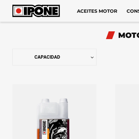
Ipone
ACEITES MOTOR
CON
ACEITES MOTOR
MOTO
CONSERVACIÓN
MANTENIMIENTO
LIFESTYLE
LA MARCA
Revendedores
Mi cuenta
ES
FR
EN
IT
DE
BE