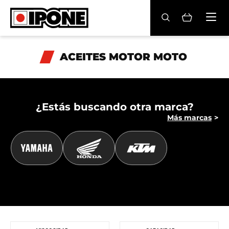
Ipone
ACEITES MOTOR
ACEITES MOTOR MOTO
CONSERVACIÓN
MANTENIMIENTO
¿Estás buscando otra marca?
Más marcas
LIFESTYLE
LA MARCA
Revendedores
Mi cuenta
ES
FR
EN
IT
DE
BE