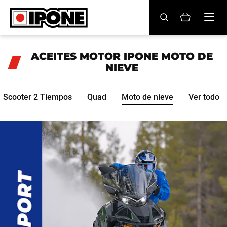
Ipone
ACEITES MOTOR
ACEITES MOTOR IPONE
MOTO DE
NIEVE
CONSERVACIÓN
Scooter 2 Tiempos
Quad
Moto de nieve
Ver todo
MANTENIMIENTO
LIFESTYLE
LA MARCA
Revendedores
Mi cuenta
ES
FR
EN
IT
DE
BE