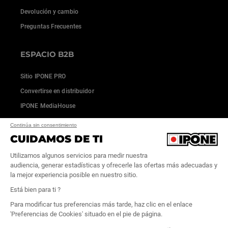
Devolución y cambio
Preguntas Frecuentes
ESPACIO B2B
Sitio IPONE PRO
Convertirse en distribuidor
IPONE MediaHouse
Continúa sin consentimiento
CUIDAMOS DE TI
Utilizamos algunos servicios para medir nuestra
audiencia, generar estadísticas y ofrecerle las ofertas más adecuadas y
la mejor experiencia posible en nuestro sitio.
Está bien para ti ?
Para modificar tus preferencias más tarde, haz clic en el enlace
'Preferencias de Cookies' situado en el pie de página.
Condiciones generales de venta
|
Créditos
|
Cookies
|