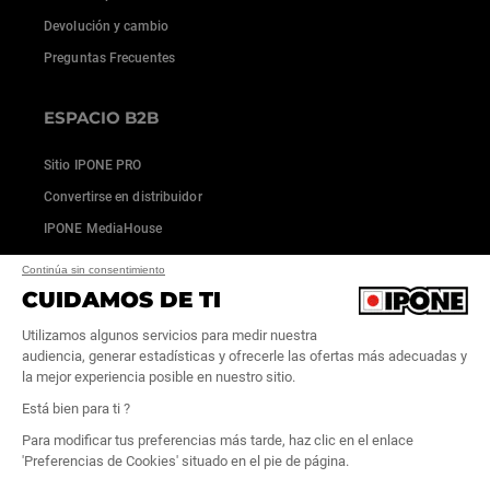
Devolución y cambio
Preguntas Frecuentes
ESPACIO B2B
Sitio IPONE PRO
Convertirse en distribuidor
IPONE MediaHouse
Continúa sin consentimiento
CUIDAMOS DE TI
Utilizamos algunos servicios para medir nuestra
audiencia, generar estadísticas y ofrecerle las ofertas más adecuadas y
la mejor experiencia posible en nuestro sitio.
Está bien para ti ?
Para modificar tus preferencias más tarde, haz clic en el enlace
'Preferencias de Cookies' situado en el pie de página.
Condiciones generales de venta
|
Créditos
|
Cookies
|