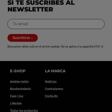
cilindro maestro.
SI TE SUSCRIBES AL
7) Repite esta operación, añadiendo líquido nuevo en el
NEWSLETTER
cilindro maestro hasta que ya no veas burbujas. Después,
vuelve a colocar el tapón en la cabeza del tornillo.
8) Ya solo te queda volver a colocar la goma y luego
ajustar el nivel de líquido, volver a colocar la tapa y
apretar los tornillos.
Suscribirse
Para una purga perfecta, apuesta por un purgador
Descuento válido solo en el primer pedido. No se aplica a la zapatilla KT01‑S.
neumático.
E-SHOP
LA MARCA
Aceites motor
Noticias
Mantenimiento
Contratamos
Care Line
Contacto
Lifestyle
Todos los productos