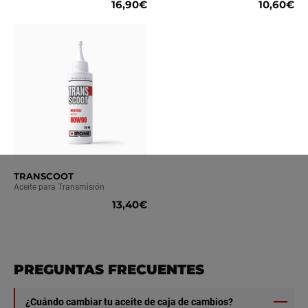
16,90€
10,60€
TRANSCOOT
Aceite para Transmisión
13,40€
PREGUNTAS FRECUENTES
¿Cuándo cambiar tu aceite de caja de cambios?