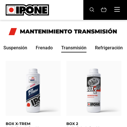
Ipone
ACEITES MOTOR
MANTENIMIENTO
TRANSMISIÓN
CONSERVACIÓN
Suspensión
Frenado
Transmisión
Refrigeración
MANTENIMIENTO
LIFESTYLE
LA MARCA
Revendedores
Mi cuenta
BOX X-TREM
BOX 2
ES
FR
EN
IT
DE
BE