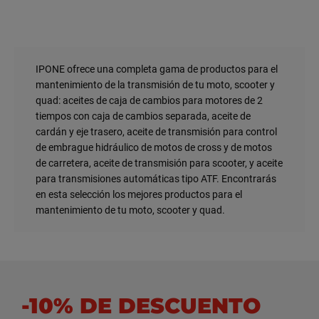
de embrague. Una vez retirada la tapa, hay que extraer la
Se recomienda cambiar el líquido de embrague cada año
goma antielevación.
o cada 10 000 km. De todos modos, te aconsejamos que
No olvides proteger los carenados de tu moto para evitar
consultes tu manual de mantenimiento y que sigas las
dañar la pintura. En caso de fuga, limpia inmediatamente
recomendaciones del fabricante.
IPONE ofrece una completa gama de productos para el
con un paño limpio.
mantenimiento de la transmisión de tu moto, scooter y
2) Quita el tapón que protege el tornillo de purga que se
quad: aceites de caja de cambios para motores de 2
encuentra sobre el receptor del embrague.
tiempos con caja de cambios separada, aceite de
3) Coloca un manguito transparente en el tornillo de purga
cardán y eje trasero, aceite de transmisión para control
y un recipiente al final de este manguito para recoger el
de embrague hidráulico de motos de cross y de motos
líquido viejo.
de carretera, aceite de transmisión para scooter, y aceite
4) Pon en este recipiente un poco de líquido de embrague
para transmisiones automáticas tipo ATF. Encontrarás
(nuevo) para evitar que el manguito succione aire durante
en esta selección los mejores productos para el
la purga.
mantenimiento de tu moto, scooter y quad.
5) Acciona varias veces la palanca de embrague, luego
sujétala. A la vez que comprimes la palanca, desatornilla
ligeramente el tornillo de purga. El líquido usado (negro)
va a salir y a depositarse en el recipiente. Cuando ya no
salga líquido, vuelve a atornillar el tornillo.
6) Ahora puedes soltar la palanca. Entonces podrás ver
-10% DE DESCUENTO
escaparse unas burbujas de aire por el manguito o por el