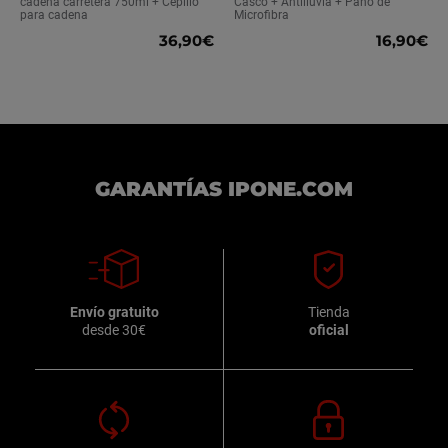
cadena carretera 750ml + Cepillo
Casco + Antilluvia + Paño de
definitiva.
para cadena
Microfibra
36,90€
16,90€
GARANTÍAS IPONE.COM
Envío gratuito
Tienda
desde 30€
oficial