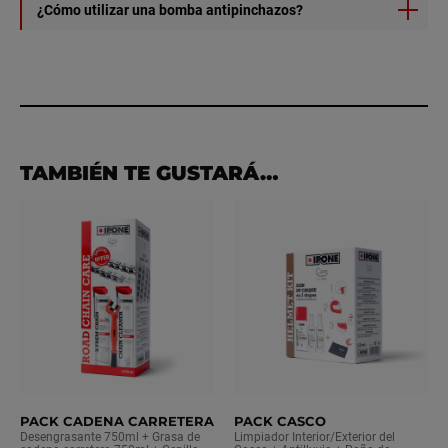
¿Cómo utilizar una bomba antipinchazos?
1) Empieza quitando el objeto punzante.
2) Haz girar la rueda para que el agujero quede hacia
abajo.
3) Agita el envase, luego enróscalo en la válvula y vacíalo
al máximo (hasta que esté vacío o hasta que la espuma
TAMBIÉN TE GUSTARÁ…
empiece a salir por la válvula porque el neumático esté
lleno).
4) La espuma se va a repartir por el neumático y a salir
por el agujero, así que cuando se seque, lo taponará.
5) Haz unos kilómetros a baja velocidad para que el
producto se distribuya correctamente dentro del
neumático.
6) Vigila periódicamente la presión del neumático antes
de dirigirte a un profesional en un plazo máximo de 24 a
48 horas tras el pinchazo. Pasado ese plazo, corres el
riesgo de que la solución química dañe tu llanta y tu
neumático.
PACK CADENA CARRETERA
PACK CASCO
7) Acude a un taller para reparar el neumático de forma
Desengrasante 750ml + Grasa de
Limpiador Interior/Exterior del