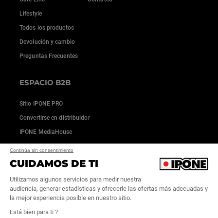
Lifestyle
Todos los productos
Devolución y cambio
Preguntas Frecuentes
ESPACIO B2B
Sitio IPONE PRO
Convertirse en distribuidor
IPONE MediaHouse
Continúa sin consentimiento
CUIDAMOS DE TI
Utilizamos algunos servicios para medir nuestra
audiencia, generar estadísticas y ofrecerle las ofertas más adecuadas y
la mejor experiencia posible en nuestro sitio.
Está bien para ti ?