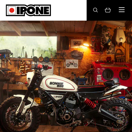
Ipone
ACEITES MOTOR
CONSERVACIÓN
MANTENIMIENTO
LIFESTYLE
LA MARCA
Revendedores
Mi cuenta
ES
FR
DE
EN
IT
BE