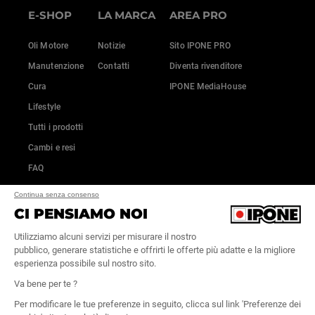
E-SHOP
LA MARCA
AREA PRO
Oli Motore
Notizie
Sito IPONE PRO
Manutenzione
Contatti
Diventa rivenditore
Cura
IPONE MediaHouse
Lifestyle
Tutti i prodotti
Cambi e resi
FAQ
Continua senza consenso
CI PENSIAMO NOI
Utilizziamo alcuni servizi per misurare il nostro
pubblico, generare statistiche e offrirti le offerte più adatte e la migliore
esperienza possibile sul nostro sito.
Va bene per te ?
Per modificare le tue preferenze in seguito, clicca sul link 'Preferenze dei