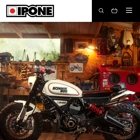
Ipone
OLI MOTORE
CURA
MANUTENZIONE
LIFESTYLE
LA MARCA
Rivenditori
Account
IT
FR
ES
DE
EN
BE