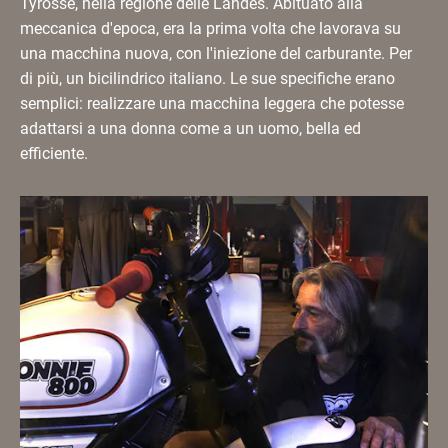
Tyrosse, nella regione delle Landes. Abituato alla
meccanica d'epoca, era la prima volta che lavorava su
una macchina nuova, con l'iniezione del carburante. Per
di più, un bicilindrico italiano. Le sue specifiche erano
semplici: realizzare una macchina leggera che potesse
adattarsi a una donna come a un uomo, bella ed
efficiente.