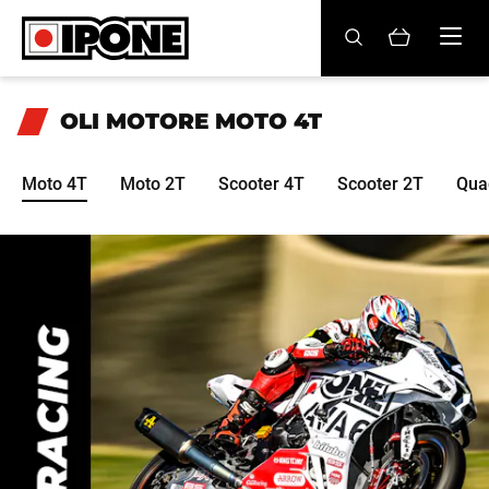
Ipone
OLI MOTORE
OLI MOTORE
MOTO 4T
CURA
Moto 4T
Moto 2T
Scooter 4T
Scooter 2T
Qua
MANUTENZIONE
LIFESTYLE
LA MARCA
Rivenditori
Account
IT
DE
EN
ES
FR
BE