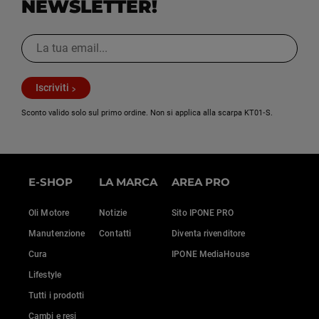
NEWSLETTER!
Iscriviti
Sconto valido solo sul primo ordine. Non si applica alla scarpa KT01‑S.
E-SHOP
LA MARCA
AREA PRO
Oli Motore
Notizie
Sito IPONE PRO
Manutenzione
Contatti
Diventa rivenditore
Cura
IPONE MediaHouse
Lifestyle
Tutti i prodotti
Cambi e resi