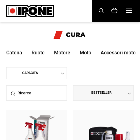
Ipone
OLI MOTORE
CURA
CURA
Catena
Ruote
Motore
Moto
Accessori moto
MANUTENZIONE
LIFESTYLE
LA MARCA
BESTSELLER
Rivenditori
Account
IT
FR
EN
ES
DE
BE