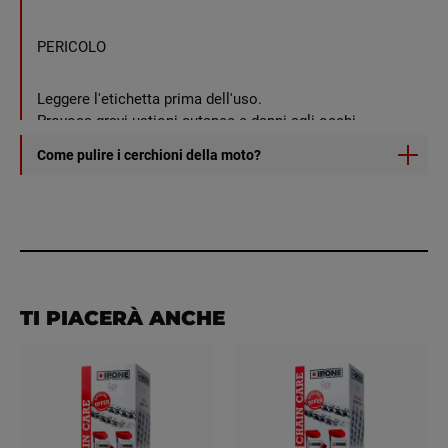
PERICOLO
Leggere l'etichetta prima dell'uso.
Provoca gravi ustioni cutanee e danni agli occhi.
Tenere fuori dalla portata dei bambini.
Come pulire i cerchioni della moto?
1) Spruzzare il prodotto sul cerchio freddo.
2) Lasciare per 2 minuti.
3) Se necessario, strofinare con una spugna o una
spazzola.
4) Sciacquare bene con acqua.
TI PIACERÀ ANCHE
5) Pulire il cerchio con un panno pulito per ottenere
migliori risultati.
.