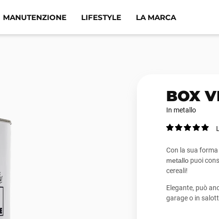
MANUTENZIONE
LIFESTYLE
LA MARCA
BOX V
In metallo
L
Con la sua forma v
metallo
puoi conse
cereali!
Elegante, può an
garage o in salott