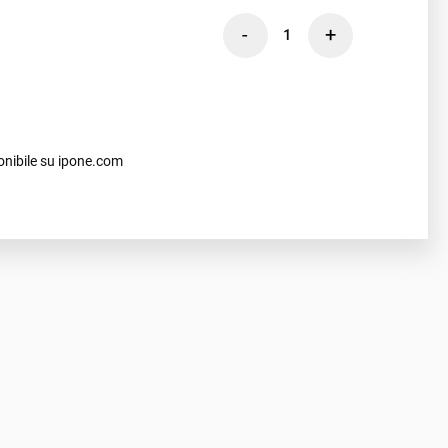
-
+
1
onibile su ipone.com