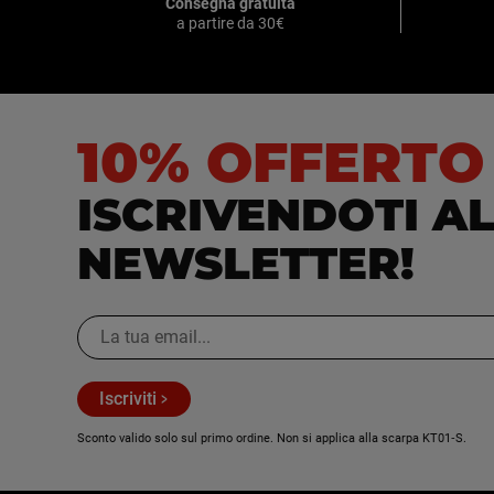
Consegna gratuita
a partire da 30€
10% OFFERTO
ISCRIVENDOTI A
NEWSLETTER!
Iscriviti
Sconto valido solo sul primo ordine. Non si applica alla scarpa KT01‑S.