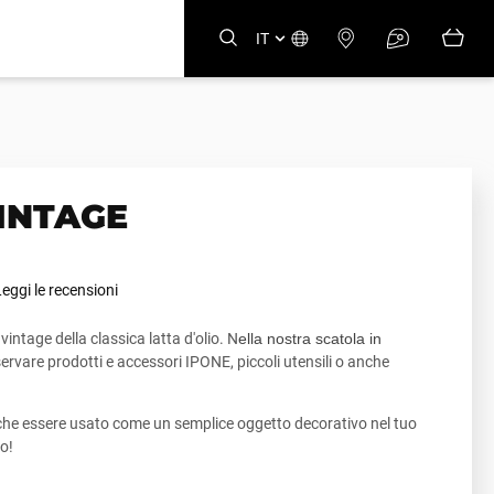
IT
INTAGE
eggi le recensioni
intage della classica latta d'olio. N
ella nostra scatola in
rvare prodotti e accessori IPONE, piccoli utensili o anche
che essere usato come un semplice oggetto decorativo nel tuo
o!