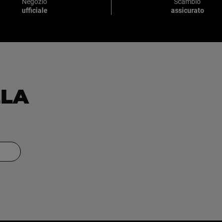
Negozio
Scambio
ufficiale
assicurato
LLA