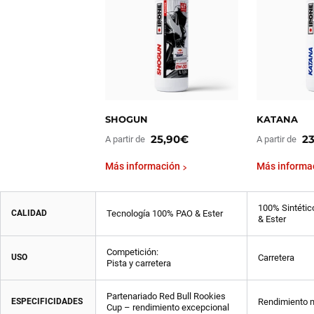
SHOGUN
KATANA
25,90€
2
A partir de
A partir de
Más información
Más informa
100% Sintétic
CALIDAD
Tecnología 100% PAO & Ester
& Ester
Competición:
USO
Carretera
Pista y carretera
Partenariado Red Bull Rookies
ESPECIFICIDADES
Rendimiento m
Cup – rendimiento excepcional