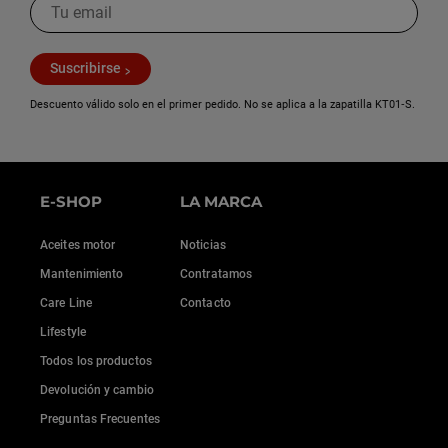
Suscribirse
Descuento válido solo en el primer pedido. No se aplica a la zapatilla KT01‑S.
E-SHOP
LA MARCA
Aceites motor
Noticias
Mantenimiento
Contratamos
Care Line
Contacto
Lifestyle
Todos los productos
Devolución y cambio
Preguntas Frecuentes