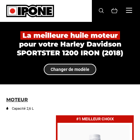
Ipone
HUILES MOTEUR
La meilleure huile moteur
pour votre Harley Davidson
ENTRETIEN
SPORTSTER 1200 IRON (2018)
MAINTENANCE
Changer de modèle
LIFESTYLE
LA MARQUE
MOTEUR
Revendeurs
Capacité 2,6 L
#1 MEILLEUR CHOIX
Compte
FR
EN
ES
IT
DE
BE