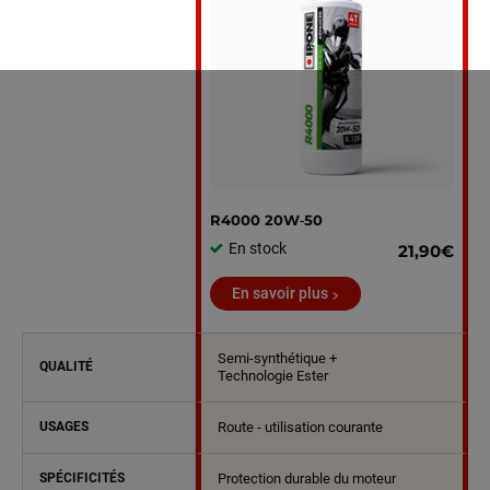
R4000 20W‑50
En stock
21,90€
En savoir plus
Semi-synthétique +
QUALITÉ
Technologie Ester
USAGES
Route - utilisation courante
SPÉCIFICITÉS
Protection durable du moteur