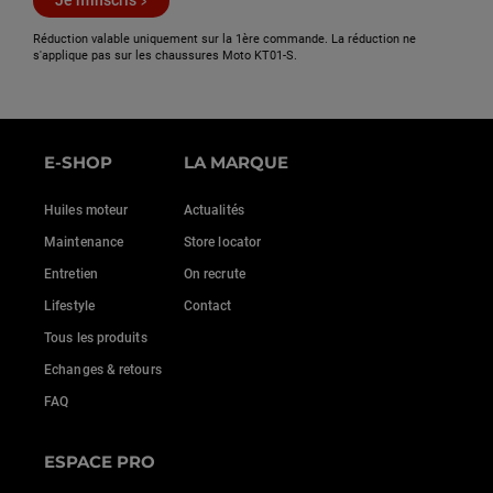
Je m'inscris
Réduction valable uniquement sur la 1ère commande. La réduction ne
s'applique pas sur les chaussures Moto KT01-S.
E-SHOP
LA MARQUE
Huiles moteur
Actualités
Maintenance
Store locator
Entretien
On recrute
Lifestyle
Contact
Tous les produits
Echanges & retours
FAQ
ESPACE PRO