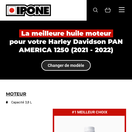
Ipone
HUILES MOTEUR
La meilleure huile moteur
pour votre Harley Davidson PAN
ENTRETIEN
AMERICA 1250 (2021 - 2022)
MAINTENANCE
Changer de modèle
LIFESTYLE
LA MARQUE
MOTEUR
Revendeurs
Capacité 3,8 L
#1 MEILLEUR CHOIX
Compte
FR
EN
ES
IT
DE
BE