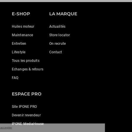
E-SHOP
LA MARQUE
Huiles moteur
Actualités
Maintenance
Store locator
Entretien
On recrute
Lifestyle
Contact
Tous les produits
Echanges & retours
FAQ
ESPACE PRO
Site IPONE PRO
Devenir revendeur
IPONE MediaHouse
tinuer sans accepter