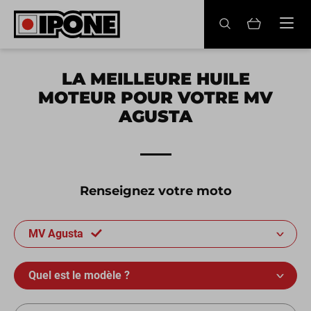
Ipone
HUILES MOTEUR
LA MEILLEURE HUILE
MOTEUR POUR VOTRE MV
ENTRETIEN
AGUSTA
MAINTENANCE
LIFESTYLE
Renseignez votre moto
LA MARQUE
MV Agusta
Revendeurs
Compte
Quel est le modèle ?
FR
EN
ES
IT
DE
BE