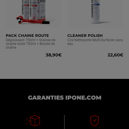
PACK CHAINE ROUTE
CLEANER POLISH
Dégraissant 750ml + Graisse de
Cire Nettoyante Multi-Surfaces sans
chaîne route 750ml + Brosse de
eau
chaîne
38,90€
22,60€
GARANTIES IPONE.COM