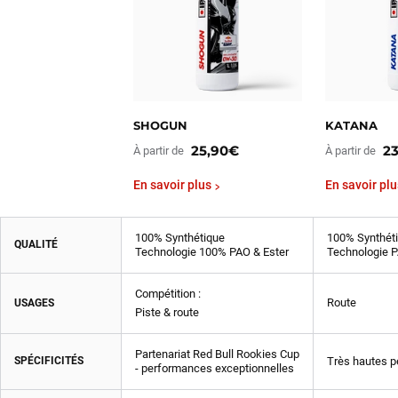
SHOGUN
KATANA
25,90€
2
À partir de
À partir de
En savoir plus
En savoir plu
100% Synthétique
100% Synthét
QUALITÉ
Technologie 100% PAO & Ester
Technologie P
Compétition :
Route
USAGES
Piste & route
Partenariat Red Bull Rookies Cup
SPÉCIFICITÉS
Très hautes 
- performances exceptionnelles