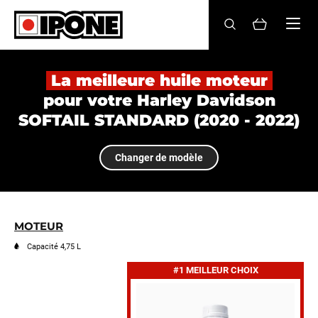
Ipone
HUILES MOTEUR
La meilleure huile moteur
pour votre Harley Davidson
ENTRETIEN
SOFTAIL STANDARD (2020 - 2022)
MAINTENANCE
Changer de modèle
LIFESTYLE
LA MARQUE
MOTEUR
Revendeurs
Capacité 4,75 L
#1 MEILLEUR CHOIX
Compte
FR
EN
ES
IT
DE
BE