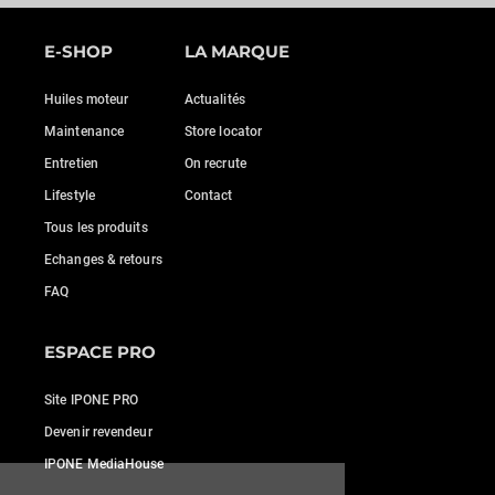
E-SHOP
LA MARQUE
Huiles moteur
Actualités
Maintenance
Store locator
Entretien
On recrute
Lifestyle
Contact
Tous les produits
Echanges & retours
FAQ
ESPACE PRO
Site IPONE PRO
Devenir revendeur
IPONE MediaHouse
r sans accepter