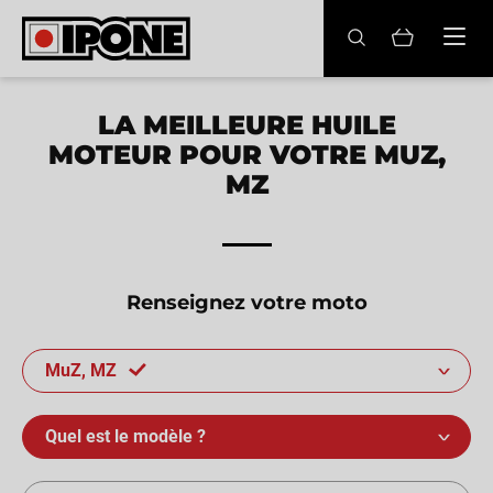
Ipone
HUILES MOTEUR
LA MEILLEURE HUILE
MOTEUR POUR VOTRE MUZ,
ENTRETIEN
MZ
MAINTENANCE
LIFESTYLE
Renseignez votre moto
LA MARQUE
MuZ, MZ
Revendeurs
Compte
Quel est le modèle ?
FR
EN
ES
IT
DE
BE