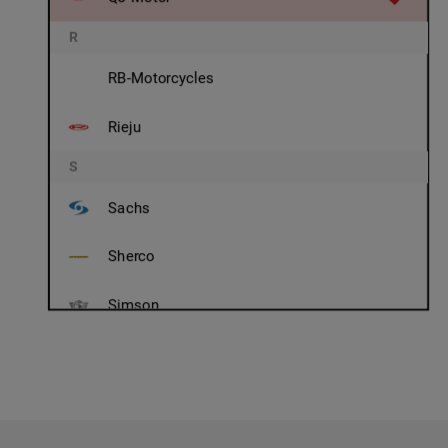
R
RB-Motorcycles
Rieju
S
Sachs
Sherco
Simson
SKI DOO
SWM