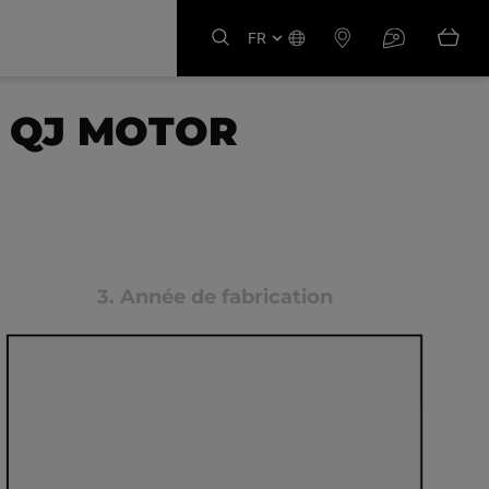
FR
E QJ MOTOR
3.
Année de fabrication