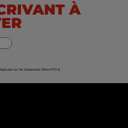
SCRIVANT À
SRV 550
TER
SRV 600 V
lique pas sur les chaussures Moto KT01-S.