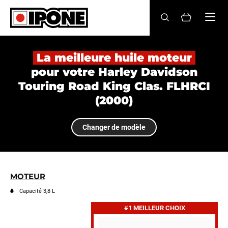
Ipone
HUILES MOTEUR
La meilleure huile moteur
pour votre Harley Davidson
ENTRETIEN
Touring Road King Clas. FLHRCI
(2000)
MAINTENANCE
LIFESTYLE
Changer de modèle
LA MARQUE
Revendeurs
MOTEUR
Capacité 3,8 L
Compte
#1 MEILLEUR CHOIX
FR
EN
ES
IT
DE
BE