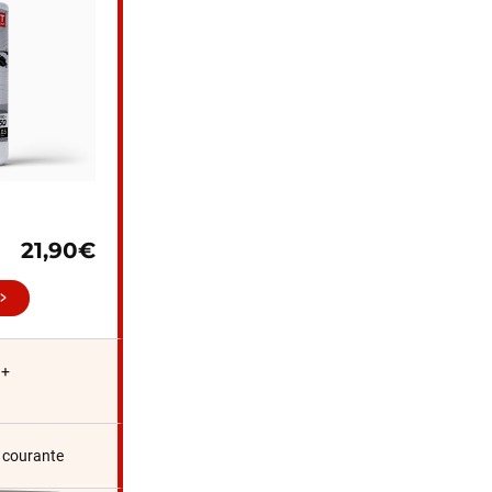
21,90€
 +
n courante