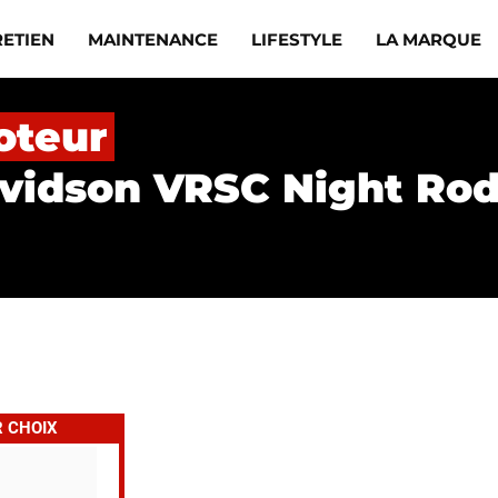
RETIEN
MAINTENANCE
LIFESTYLE
LA MARQUE
oteur
avidson VRSC Night Rod
R CHOIX