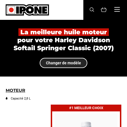
Ipone
HUILES MOTEUR
La meilleure huile moteur
pour votre Harley Davidson
ENTRETIEN
Softail Springer Classic (2007)
MAINTENANCE
Changer de modèle
LIFESTYLE
LA MARQUE
MOTEUR
Revendeurs
Capacité 2,8 L
#1 MEILLEUR CHOIX
Compte
FR
EN
ES
IT
DE
BE