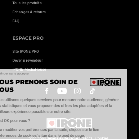
Tous les produits
Echanges & retours
FAQ
ESPACE PRO
Site IPONE PRO
Devenir revendeur
IPONE MediaHouse
Continuer sans accepter
NOUS PRENONS SOIN DE
VOUS
Nous utilisons quelques services pour mesurer notre audience, générer
des statistiques et vous proposer des offres les plus adaptées et la
meilleure expérience possible sur notre site.
C'est OK pour vous ?
Pour modifier vos préférences par la suite, cliquez sur le lien
'Préférences de cookies' situé dans le pied de page.
Conditions générales de vente
|
Crédits
|
Cookies
|