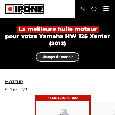
Ipone
HUILES MOTEUR
La meilleure huile moteur
pour votre Yamaha HW 125 Xenter
ENTRETIEN
(2012)
MAINTENANCE
Changer de modèle
LIFESTYLE
LA MARQUE
MOTEUR
Revendeurs
Capacité 1,1 L
#1 MEILLEUR CHOIX
Compte
FR
EN
ES
IT
DE
BE