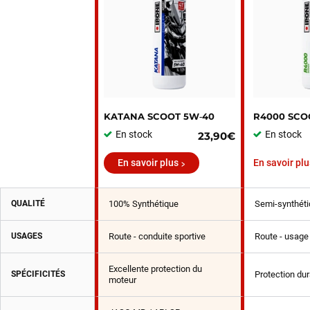
KATANA SCOOT 5W‑40
R4000 SCO
En stock
En stock
23,90€
En savoir plus
En savoir plu
QUALITÉ
100% Synthétique
Semi-synthéti
USAGES
Route - conduite sportive
Route - usage 
Excellente protection du
SPÉCIFICITÉS
Protection du
moteur