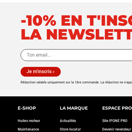
-10% EN T'IN
LA NEWSLET
Je m'inscris
Réduction valable uniquement sur la 1ère commande. La réduction ne s'app
Continuer sans accepter
E-SHOP
LA MARQUE
ESPACE PRO
NOUS PRENONS SOIN
DE VOUS
Huiles moteur
Actualités
Site IPONE PRO
Maintenance
Store locator
Devenir revendeur
Nous utilisons quelques services pour mesurer notre audience,