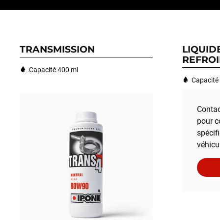
TRANSMISSION
LIQUID
REFROI
Capacité 400 ml
Capacité 
Contac
pour c
spécif
véhicu