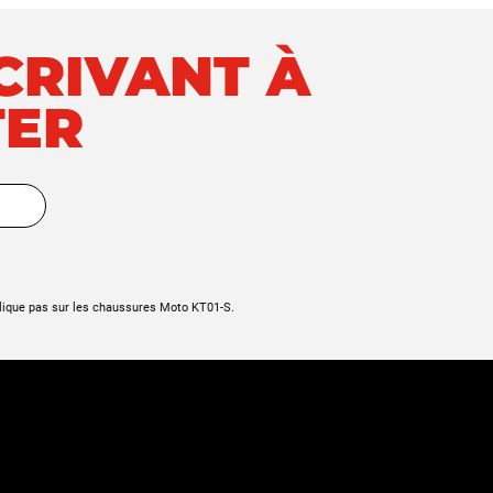
SCRIVANT À
TER
lique pas sur les chaussures Moto KT01-S.