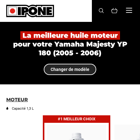
Ipone
HUILES MOTEUR
La meilleure huile moteur
pour votre Yamaha Majesty YP
ENTRETIEN
180 (2005 - 2006)
MAINTENANCE
Changer de modèle
LIFESTYLE
LA MARQUE
MOTEUR
Revendeurs
Capacité 1,3 L
#1 MEILLEUR CHOIX
Compte
FR
EN
ES
IT
DE
BE