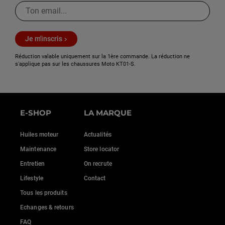
Je m'inscris
Réduction valable uniquement sur la 1ère commande. La réduction ne
s'applique pas sur les chaussures Moto KT01-S.
E-SHOP
LA MARQUE
Huiles moteur
Actualités
Maintenance
Store locator
Entretien
On recrute
Lifestyle
Contact
Tous les produits
Echanges & retours
FAQ