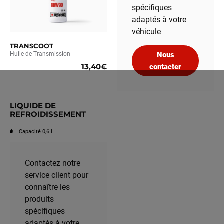
spécifiques
adaptés à votre
véhicule
TRANSCOOT
Huile de Transmission
Nous
13,40€
contacter
LIQUIDE DE
REFROIDISSEMENT
Capacité 0,6 L
Contactez notre
service client pour
connaître les
produits
spécifiques
adaptés à votre