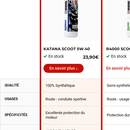
KATANA SCOOT 5W‑40
R4000 SCO
En stock
En stock
23,90€
En savoir plus
En savoir plu
QUALITÉ
100% Synthétique
Semi-synthéti
USAGES
Route - conduite sportive
Route - usage 
Excellente protection du
SPÉCIFICITÉS
Protection du
moteur