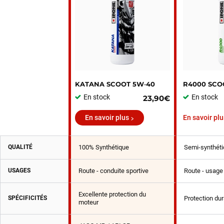
KATANA SCOOT 5W‑40
R4000 SCO
En stock
En stock
23,90€
En savoir plus
En savoir plu
QUALITÉ
100% Synthétique
Semi-synthéti
USAGES
Route - conduite sportive
Route - usage 
Excellente protection du
SPÉCIFICITÉS
Protection du
moteur