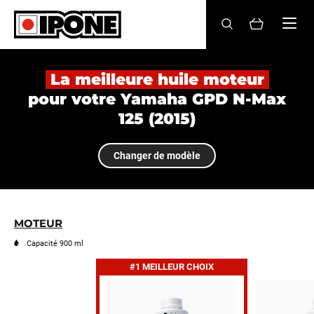
Ipone
HUILES MOTEUR
La meilleure huile moteur
pour votre Yamaha GPD N-Max
ENTRETIEN
125 (2015)
MAINTENANCE
Changer de modèle
LIFESTYLE
LA MARQUE
MOTEUR
Revendeurs
Capacité 900 ml
#1 MEILLEUR CHOIX
Compte
FR
EN
ES
IT
DE
BE