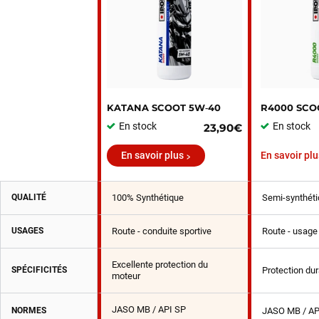
KATANA SCOOT 5W‑40
R4000 SCO
En stock
En stock
23,90€
En savoir plus
En savoir plu
QUALITÉ
100% Synthétique
Semi-synthéti
USAGES
Route - conduite sportive
Route - usage 
Excellente protection du
SPÉCIFICITÉS
Protection du
moteur
JASO MB / API SP
NORMES
JASO MB / AP