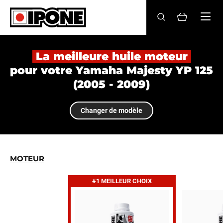
Ipone
HUILES MOTEUR
La meilleure huile moteur
pour votre Yamaha Majesty YP 125
ENTRETIEN
(2005 - 2009)
MAINTENANCE
Changer de modèle
LIFESTYLE
LA MARQUE
MOTEUR
Revendeurs
#1 MEILLEUR CHOIX
Compte
FR
EN
ES
IT
DE
BE