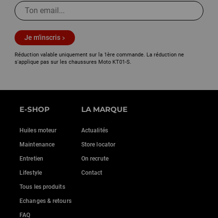
Je m'inscris
Réduction valable uniquement sur la 1ère commande. La réduction ne
s'applique pas sur les chaussures Moto KT01-S.
E-SHOP
LA MARQUE
Huiles moteur
Actualités
Maintenance
Store locator
Entretien
On recrute
Lifestyle
Contact
Tous les produits
Echanges & retours
FAQ