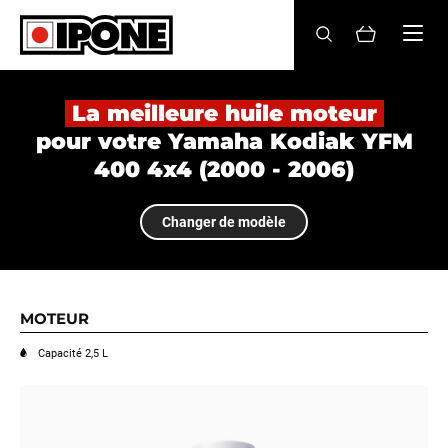
Ipone
HUILES MOTEUR
La meilleure huile moteur
pour votre Yamaha Kodiak YFM
ENTRETIEN
400 4x4 (2000 - 2006)
MAINTENANCE
Changer de modèle
LIFESTYLE
LA MARQUE
MOTEUR
Revendeurs
Capacité 2,5 L
Compte
FR
EN
ES
IT
DE
BE