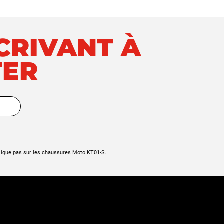
SCRIVANT À
TER
lique pas sur les chaussures Moto KT01-S.