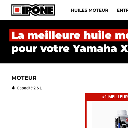
Ipone
HUILES MOTEUR
ENT
HUILES MOTEUR
La meilleure huile m
ENTRETIEN
pour votre Yamaha X
MAINTENANCE
LIFESTYLE
MOTEUR
LA MARQUE
Capacité 2,6 L
#1 MEILLEUR
Revendeurs
Compte
FR
EN
ES
IT
DE
BE