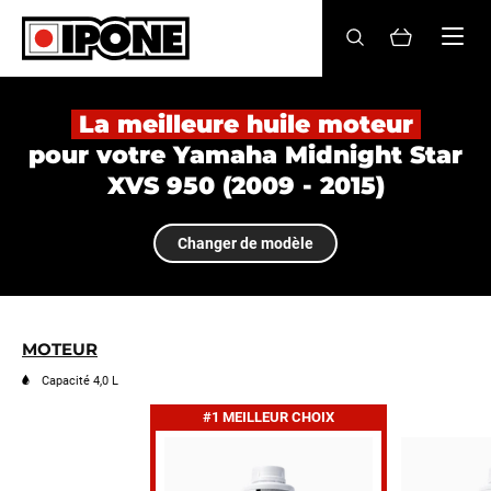
Ipone
HUILES MOTEUR
La meilleure huile moteur
pour votre Yamaha Midnight Star
ENTRETIEN
XVS 950 (2009 - 2015)
MAINTENANCE
Changer de modèle
LIFESTYLE
LA MARQUE
MOTEUR
Revendeurs
Capacité 4,0 L
#1 MEILLEUR CHOIX
Compte
FR
EN
ES
IT
DE
BE