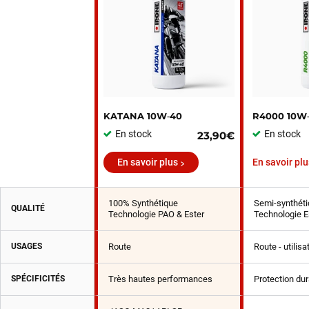
KATANA 10W‑40
R4000 10W
En stock
En stock
23,90€
En savoir plus
En savoir plu
100% Synthétique
Semi-synthéti
QUALITÉ
Technologie PAO & Ester
Technologie E
USAGES
Route
Route - utilis
SPÉCIFICITÉS
Très hautes performances
Protection du