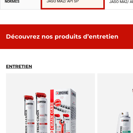
JASO MA2/ API SP
NORMES
JASO MA2/ A
Découvrez nos produits d’entretien
ENTRETIEN