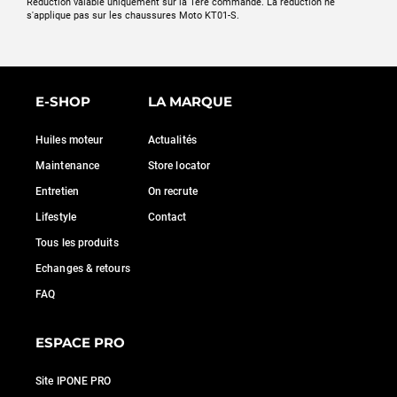
Réduction valable uniquement sur la 1ère commande. La réduction ne
s'applique pas sur les chaussures Moto KT01-S.
E-SHOP
LA MARQUE
Huiles moteur
Actualités
Maintenance
Store locator
Entretien
On recrute
Lifestyle
Contact
Tous les produits
Echanges & retours
FAQ
ESPACE PRO
Site IPONE PRO