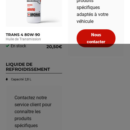
produits
spécifiques
adaptés à votre
véhicule
TRANS 4 80W‑90
Nous
Huile de Transmission
contacter
En stock
20,50€
LIQUIDE DE
REFROIDISSEMENT
Capacité 2,8 L
Contactez notre
service client pour
connaître les
produits
spécifiques