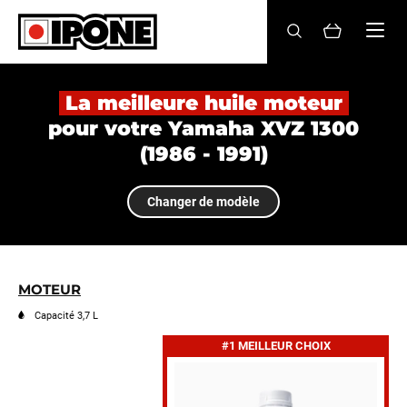
Ipone
HUILES MOTEUR
La meilleure huile moteur
pour votre Yamaha XVZ 1300
ENTRETIEN
(1986 - 1991)
MAINTENANCE
Changer de modèle
LIFESTYLE
LA MARQUE
MOTEUR
Revendeurs
Capacité 3,7 L
#1 MEILLEUR CHOIX
Compte
FR
EN
ES
IT
DE
BE