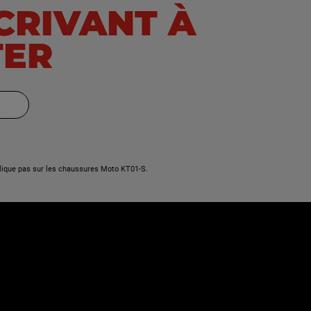
FZ6-SA S2 Fazer
SCRIVANT À
FZ6/Fazer
TER
FZ8
FZ8 Fazer
FZR 1000 EXUP
FZR 1000 Genesis
lique pas sur les chaussures Moto KT01-S.
FZR 600
FZR 600 R
FZR 750 R (OW01)
FZS 1000 Fazer
FZS 600 S Fazer