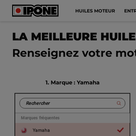
Ipone
HUILES MOTEUR
ENT
LA MEILLEURE HUI
HUILES MOTEUR
ENTRETIEN
Renseignez votre mo
MAINTENANCE
LIFESTYLE
1.
Marque
: Yamaha
LA MARQUE
Revendeurs
Marques fréquentes
Compte
Yamaha
FR
EN
ES
IT
DE
BE