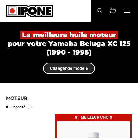
Ipone
HUILES MOTEUR
La meilleure huile moteur
pour votre Yamaha Beluga XC 125
ENTRETIEN
(1990 - 1995)
MAINTENANCE
Changer de modèle
LIFESTYLE
LA MARQUE
MOTEUR
Revendeurs
Capacité 1,1 L
#1 MEILLEUR CHOIX
Compte
FR
EN
ES
IT
DE
BE