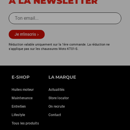
À LA NEWSLETTER
Je m'inscris
Réduction valable uniquement sur la 1ère commande. La réduction ne
s'applique pas sur les chaussures Moto KT01-S.
E-SHOP
LA MARQUE
Huiles moteur
Actualités
Maintenance
Store locator
Entretien
On recrute
Lifestyle
Contact
Tous les produits