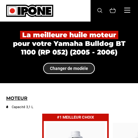
Ipone
HUILES MOTEUR
La meilleure huile moteur
pour votre Yamaha Bulldog BT
ENTRETIEN
1100 (RP 052) (2005 - 2006)
MAINTENANCE
Changer de modèle
LIFESTYLE
LA MARQUE
MOTEUR
Revendeurs
Capacité 3,1 L
#1 MEILLEUR CHOIX
Compte
FR
EN
ES
IT
DE
BE