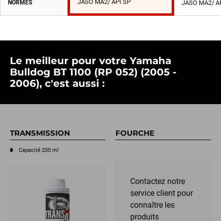
JASO MA2/ API SP
NORMES
JASO MA2/ A
Le meilleur pour votre Yamaha
Bulldog BT 1100 (RP 052) (2005 -
2006), c'est aussi :
TRANSMISSION
FOURCHE
Capacité 200 ml
Contactez notre
service client pour
connaître les
produits