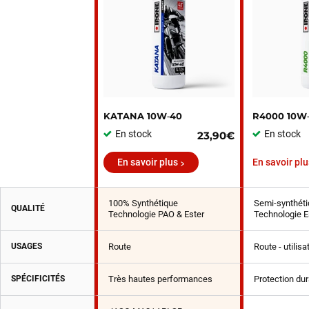
KATANA 10W‑40
R4000 10W
En stock
En stock
23,90€
En savoir plus
En savoir plu
100% Synthétique
Semi-synthéti
QUALITÉ
Technologie PAO & Ester
Technologie E
USAGES
Route
Route - utilis
SPÉCIFICITÉS
Très hautes performances
Protection du