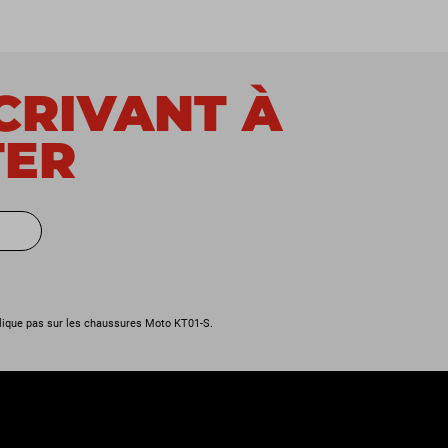
SCRIVANT À
TER
lique pas sur les chaussures Moto KT01-S.