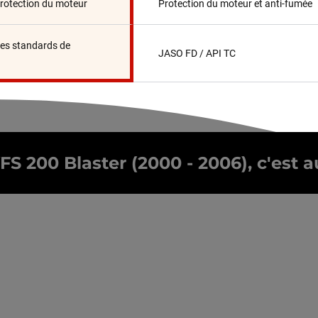
protection du moteur
Protection du moteur et anti-fumée
es standards de
JASO FD / API TC
 200 Blaster (2000 - 2006), c'est au