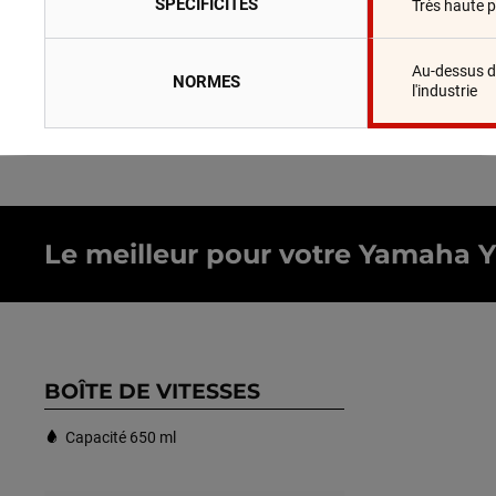
SPÉCIFICITÉS
Très haute 
Au-dessus d
NORMES
l'industrie
Le meilleur pour votre Yamaha YFS
BOÎTE DE VITESSES
Capacité 650 ml