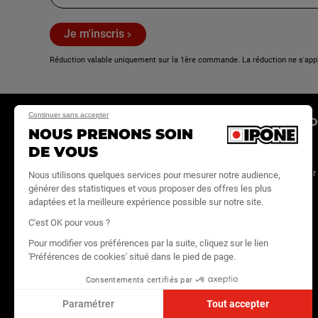
Je m'inscris
Réduction valable uniquement sur la 1ère commande. La réduction ne s'app
Continuer sans accepter
E-SHOP
LA MARQUE
ESPACE PRO
NOUS PRENONS SOIN
DE VOUS
Huiles moteur
Actualités
Site IPONE PRO
Maintenance
Store locator
Devenir revendeur
Nous utilisons quelques services pour mesurer notre audience,
générer des statistiques et vous proposer des offres les plus
Entretien
On recrute
IPONE
adaptées et la meilleure expérience possible sur notre site.
MediaHouse
Lifestyle
Contact
C'est OK pour vous ?
Tous les produits
Pour modifier vos préférences par la suite, cliquez sur le lien
Echanges &
'Préférences de cookies' situé dans le pied de page.
retours
Consentements certifiés par
FAQ
Paramétrer
Tout accepter