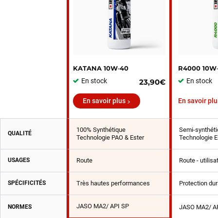
KATANA 10W‑40
R4000 10W
En stock
En stock
23,90€
En savoir plus
En savoir plu
100% Synthétique
Semi-synthéti
QUALITÉ
Technologie PAO & Ester
Technologie E
USAGES
Route
Route - utilis
SPÉCIFICITÉS
Très hautes performances
Protection du
JASO MA2/ API SP
NORMES
JASO MA2/ A