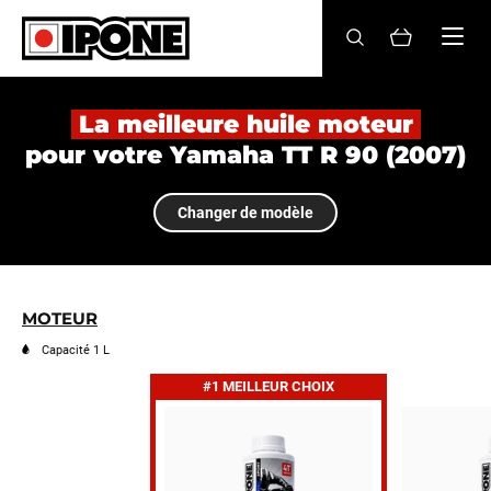
Ipone
HUILES MOTEUR
La meilleure huile moteur
pour votre Yamaha TT R 90 (2007)
ENTRETIEN
Changer de modèle
MAINTENANCE
LIFESTYLE
LA MARQUE
MOTEUR
Capacité 1 L
Revendeurs
#1 MEILLEUR CHOIX
Compte
FR
EN
ES
IT
DE
BE