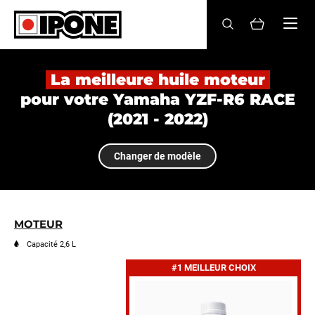
Ipone
HUILES MOTEUR
La meilleure huile moteur
pour votre Yamaha YZF-R6 RACE
ENTRETIEN
(2021 - 2022)
MAINTENANCE
Changer de modèle
LIFESTYLE
LA MARQUE
MOTEUR
Revendeurs
Capacité 2,6 L
#1 MEILLEUR CHOIX
Compte
FR
EN
ES
IT
DE
BE