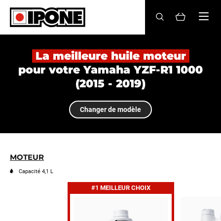
Ipone
HUILES MOTEUR
La meilleure huile moteur
pour votre Yamaha YZF-R1 1000
ENTRETIEN
(2015 - 2019)
MAINTENANCE
Changer de modèle
LIFESTYLE
LA MARQUE
MOTEUR
Revendeurs
Capacité 4,1 L
#1 MEILLEUR CHOIX
Compte
FR
EN
ES
IT
DE
BE