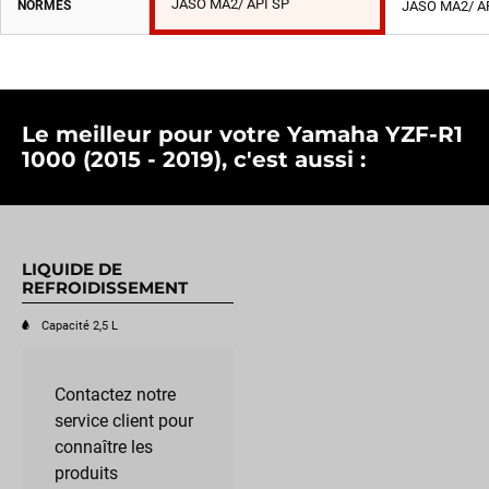
JASO MA2/ API SP
NORMES
JASO MA2/ A
Le meilleur pour votre Yamaha YZF-R1
1000 (2015 - 2019), c'est aussi :
LIQUIDE DE
REFROIDISSEMENT
Capacité 2,5 L
Contactez notre
service client pour
connaître les
produits