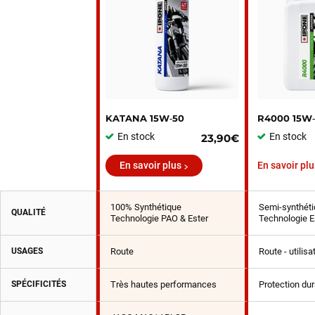
KATANA 15W‑50
R4000 15W
En stock
En stock
23,90€
En savoir plus
En savoir plu
100% Synthétique
Semi-synthéti
QUALITÉ
Technologie PAO & Ester
Technologie E
USAGES
Route
Route - utilis
SPÉCIFICITÉS
Très hautes performances
Protection du