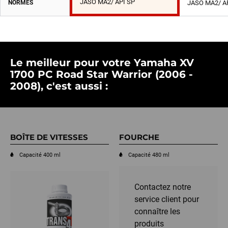
JASO MA2/ API SP
NORMES
JASO MA2/ A
Le meilleur pour votre Yamaha XV
1700 PC Road Star Warrior (2006 -
2008), c'est aussi :
BOÎTE DE VITESSES
FOURCHE
Capacité 400 ml
Capacité 480 ml
Contactez notre
service client pour
connaître les
produits