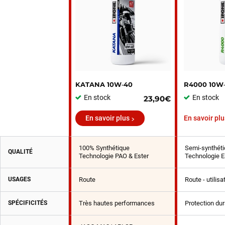
KATANA 10W‑40
R4000 10W
En stock
En stock
23,90€
En savoir plus
En savoir plu
100% Synthétique
Semi-synthéti
QUALITÉ
Technologie PAO & Ester
Technologie E
USAGES
Route
Route - utilis
SPÉCIFICITÉS
Très hautes performances
Protection du