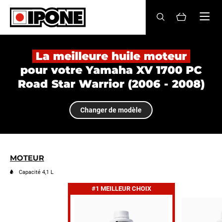
Ipone
HUILES MOTEUR
La meilleure huile moteur
pour votre Yamaha XV 1700 PC
ENTRETIEN
Road Star Warrior (2006 - 2008)
MAINTENANCE
Changer de modèle
LIFESTYLE
LA MARQUE
MOTEUR
Revendeurs
Capacité 4,1 L
#1 MEILLEUR CHOIX
Compte
FR
EN
ES
IT
DE
BE