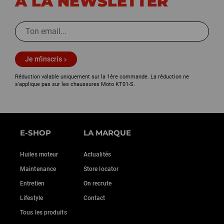
À LA NEWSLETTER
Je m'inscris
Réduction valable uniquement sur la 1ère commande. La réduction ne
s'applique pas sur les chaussures Moto KT01-S.
E-SHOP
LA MARQUE
Huiles moteur
Actualités
Maintenance
Store locator
Entretien
On recrute
Lifestyle
Contact
Tous les produits