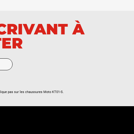
SCRIVANT À
TER
lique pas sur les chaussures Moto KT01-S.