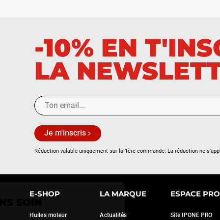
-10% EN T'IN
LA NEWSLET
Je m'inscris
Réduction valable uniquement sur la 1ère commande. La réduction ne s'app
Continuer sans accepter
E-SHOP
LA MARQUE
ESPACE PRO
NOUS PRENONS SOIN
DE VOUS
Huiles moteur
Actualités
Site IPONE PRO